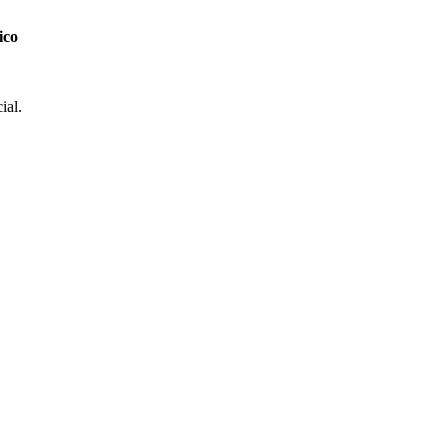
ico
ial.