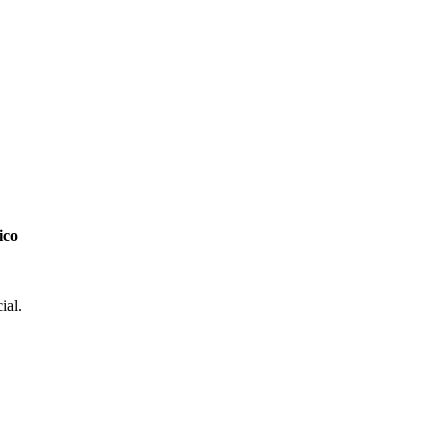
ico
ial.