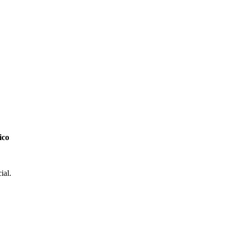
ico
ial.