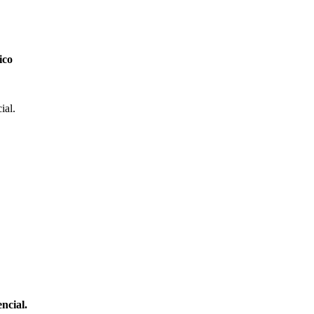
ico
ial.
encial.