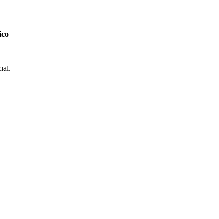
ico
ial.